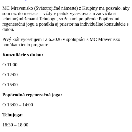
MC Mravenisko (Svätotrojičné námeste) z Krupiny ma pozvalo, aby
som raz do mesiaca – vždy v piatok vycestovala a zacvičila si
tehotnnými ženami Tehujogu, so ženami po pôrode Popôrodnú
regeneračnú jogu a ponúkla aj priestor na individuálne konzultácie s
dulou.
Prvý krát vycestujem 12.6.2026 v spolupráci s MC Mravenisko
ponúkam tento program:
Konzultácie s dulou:
O 11:00
O 12:00
O 15:00
Popôrodná regeneračná joga:
O 13:00 – 14:00
Tehujoga:
16:30 – 18:00