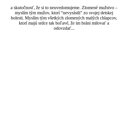
a skutočnosť, že si to neuvedomujeme. Zlomené mužstvo –
myslím tým mužov, ktorí “nevyrástli” zo svojej detskej
bolesti. Myslím tým všetkých zlomených malých chlapcov,
ktorí majú srdce tak boľavé, že im bráni milovať a
odovzdať...