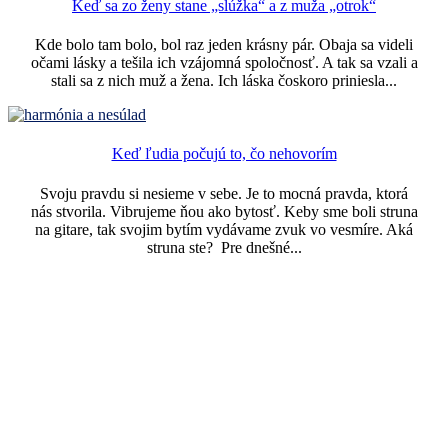
Keď sa zo ženy stane „slúžka“ a z muža „otrok“
Kde bolo tam bolo, bol raz jeden krásny pár. Obaja sa videli
očami lásky a tešila ich vzájomná spoločnosť. A tak sa vzali a
stali sa z nich muž a žena. Ich láska čoskoro priniesla...
Keď ľudia počujú to, čo nehovorím
Svoju pravdu si nesieme v sebe. Je to mocná pravda, ktorá
nás stvorila. Vibrujeme ňou ako bytosť. Keby sme boli struna
na gitare, tak svojim bytím vydávame zvuk vo vesmíre. Aká
struna ste? Pre dnešné...