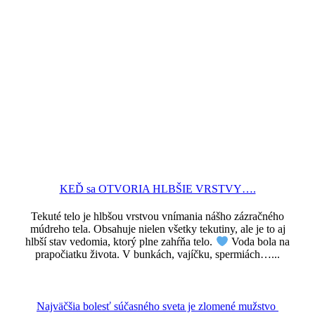
KEĎ sa OTVORIA HLBŠIE VRSTVY….
Tekuté telo je hlbšou vrstvou vnímania nášho zázračného
múdreho tela. Obsahuje nielen všetky tekutiny, ale je to aj
hlbší stav vedomia, ktorý plne zahŕňa telo.
Voda bola na
prapočiatku života. V bunkách, vajíčku, spermiách…...
Najväčšia bolesť súčasného sveta je zlomené mužstvo