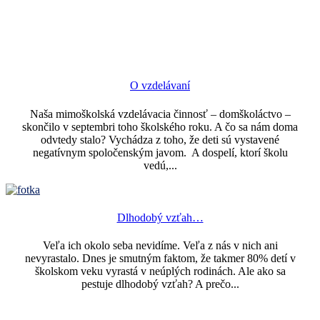
O vzdelávaní
Naša mimoškolská vzdelávacia činnosť – domškoláctvo –
skončilo v septembri toho školského roku. A čo sa nám doma
odvtedy stalo? Vychádza z toho, že deti sú vystavené
negatívnym spoločenským javom. A dospelí, ktorí školu
vedú,...
Dlhodobý vzťah…
Veľa ich okolo seba nevidíme. Veľa z nás v nich ani
nevyrastalo. Dnes je smutným faktom, že takmer 80% detí v
školskom veku vyrastá v neúplých rodinách. Ale ako sa
pestuje dlhodobý vzťah? A prečo...