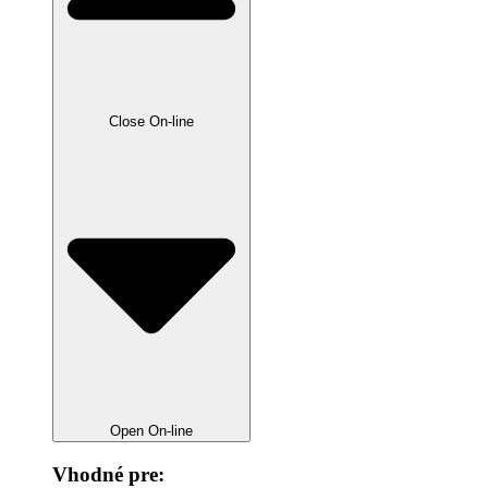
Close On-line
Open On-line
Vhodné pre: