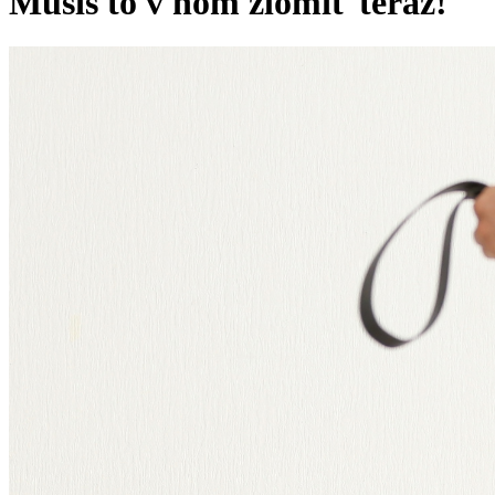
Musíš to v ňom zlomiť teraz!