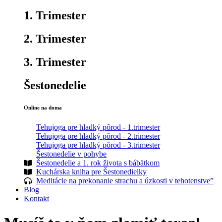
1. Trimester
2. Trimester
3. Trimester
Šestonedelie
Online na doma
Tehujoga pre hladký pôrod - 1.trimester
Tehujoga pre hladký pôrod - 2.trimester
Tehujoga pre hladký pôrod - 3.trimester
Šestonedelie v pohybe
Šestonedelie a 1. rok života s bábätkom
Kuchárska kniha pre Šestonedielky
Meditácie na prekonanie strachu a úzkosti v tehotenstve”
Blog
Kontakt