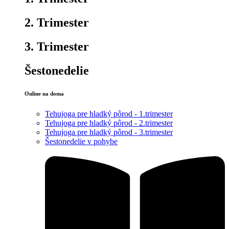
2. Trimester
3. Trimester
Šestonedelie
Online na doma
Tehujoga pre hladký pôrod - 1.trimester
Tehujoga pre hladký pôrod - 2.trimester
Tehujoga pre hladký pôrod - 3.trimester
Šestonedelie v pohybe