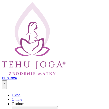
Preskočiť
na
obsah
zDARma
Úvod
O mne
Osobne