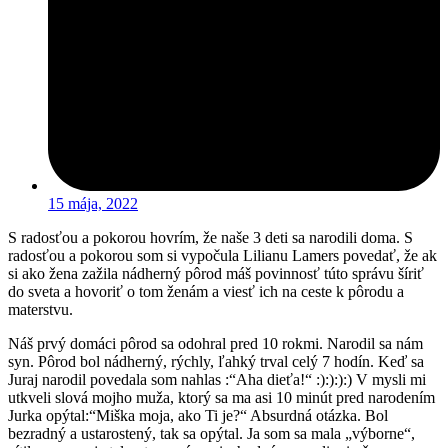
15 mája, 2022
S radosťou a pokorou hovrím, že naše 3 deti sa narodili doma. S
radosťou a pokorou som si vypočula Lilianu Lamers povedať, že ak
si ako žena zažila nádherný pôrod máš povinnosť túto správu šíriť
do sveta a hovoriť o tom ženám a viesť ich na ceste k pôrodu a
materstvu.
Náš prvý domáci pôrod sa odohral pred 10 rokmi. Narodil sa nám
syn. Pôrod bol nádherný, rýchly, ľahký trval celý 7 hodín. Keď sa
Juraj narodil povedala som nahlas :“Aha dieťa!“ :):):):) V mysli mi
utkveli slová mojho muža, ktorý sa ma asi 10 minút pred narodením
Jurka opýtal:“Miška moja, ako Ti je?“ Absurdná otázka. Bol
bezradný a ustarostený, tak sa opýtal. Ja som sa mala „výborne“,