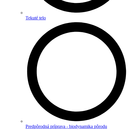
Tekuté telo
Predpôrodná príprava - biodynamika pôrodu