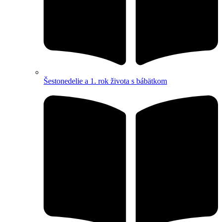
Šestonedelie a 1. rok života s bábätkom