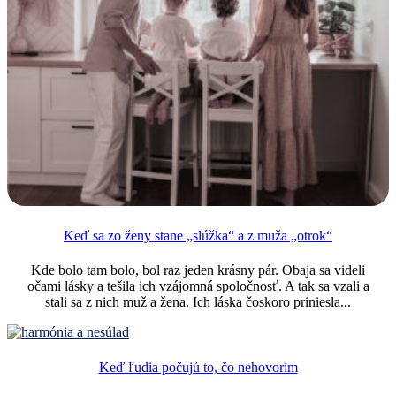
Keď sa zo ženy stane „slúžka“ a z muža „otrok“
Kde bolo tam bolo, bol raz jeden krásny pár. Obaja sa videli
očami lásky a tešila ich vzájomná spoločnosť. A tak sa vzali a
stali sa z nich muž a žena. Ich láska čoskoro priniesla...
Keď ľudia počujú to, čo nehovorím