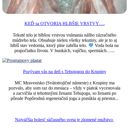
KEĎ sa OTVORIA HLBŠIE VRSTVY….
Tekuté telo je hlbšou vrstvou vnímania nášho zázračného
múdreho tela. Obsahuje nielen všetky tekutiny, ale je to aj
hlbší stav vedomia, ktorý plne zahŕňa telo.
Voda bola na
prapočiatku života. V bunkách, vajíčku, spermiách…...
Pozývam vás na deň s Tehujogou do Krupiny
MC Mravenisko (Svätotrojičné námeste) z Krupiny ma
pozvalo, aby som raz do mesiaca – vždy v piatok vycestovala
a zacvičila si tehotnnými ženami Tehujogu, so ženami po
pôrode Popôrodnú regeneračnú jogu a ponúkla aj priestor...
Najväčšia bolesť súčasného sveta je zlomené mužstvo