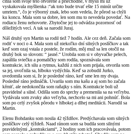
cítila som svoje telo otvorené a priechodné, v mysli mi už
vyskakovala myšlienka :“ak toto bude trvať ešte 15 minút určite
umriem.“, čo je výborný znak, lebo som vedela, že pôrod sa chýli
ku koncu. Mala som sa dobre, len som mu to nevedela povedať. Na
rodiacu ženu nehovorte. Zbytočne jej to odvádza pozornosť od
dôležitých vecí. A tak sa narodil Juraj.
Náš druhý syn Martin sa rodil tiež 7 hodín. Ale cez deň. Začala som
rodiť v noci o 4. Mala som už niekoľko dní silných poslíčkov a tak
keď som ozaj vstala z postele, že rodím, môj muž sa len otočil na
druhý bok so slovom: “ jasné.“ Urobila som si v obyvačke pelech,
zapálila sviečku a pomaličky som rodila, spoznávala som
kontrakcie, ich silu a rytmus, každú z nich som prijala, otvorila som
sa jej, uvoľnila sa, hlboko vydýchla. Keď sa zobudil Jurko,
uvedomila som si, že je posledné ráno, keď sme len my dvaja.
Posledné ráno jedináčik. Uvarila som mu kašu a aj som ho začala
kŕmiť, ale nedokončila som raňajky s ním. Kontrakcie boli už
pravidelné a silné. Odišla som do sprchy a premenila sa na veľrybu.
Vydávala som zvuky ako veľryba, nechcelo sa mi ani pohnúť. Bola
som po celý zvyšok pôrodu v hlbokej a dlhej meditácii. Narodil sa
Martin.
Elenu Bohdanku som nosila 42 týždňov. Predýchavala som silných
poslíčkov celý týždeň. Naad ránom som sa budila som silnými
pravidelnými „kontrakciami“, 2 hodiny som ich pracovávala, potom