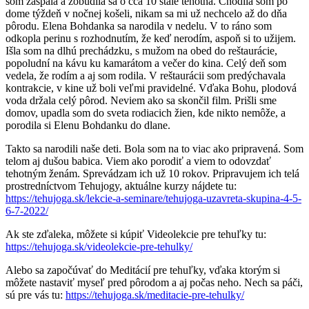
som zaspala a zobudila sa o cca 10 stále tehotná. Chodila som po
dome týždeň v nočnej košeli, nikam sa mi už nechcelo až do dňa
pôrodu. Elena Bohdanka sa narodila v nedelu. V to ráno som
odkopla perinu s rozhodnutím, že keď nerodím, aspoň si to užijem.
Išla som na dlhú prechádzku, s mužom na obed do reštaurácie,
popoludní na kávu ku kamarátom a večer do kina. Celý deň som
vedela, že rodím a aj som rodila. V reštaurácii som predýchavala
kontrakcie, v kine už boli veľmi pravidelné. Vďaka Bohu, plodová
voda držala celý pôrod. Neviem ako sa skončil film. Prišli sme
domov, upadla som do sveta rodiacich žien, kde nikto nemôže, a
porodila si Elenu Bohdanku do dlane.
Takto sa narodili naše deti. Bola som na to viac ako pripravená. Som
telom aj dušou babica. Viem ako porodiť a viem to odovzdať
tehotným ženám. Sprevádzam ich už 10 rokov. Pripravujem ich telá
prostredníctvom Tehujogy, aktuálne kurzy nájdete tu:
https://tehujoga.sk/lekcie-a-seminare/tehujoga-uzavreta-skupina-4-5-
6-7-2022/
Ak ste zďaleka, môžete si kúpiť Videolekcie pre tehuľky tu:
https://tehujoga.sk/videolekcie-pre-tehulky/
Alebo sa započúvať do Meditácií pre tehuľky, vďaka ktorým si
môžete nastaviť myseľ pred pôrodom a aj počas neho. Nech sa páči,
sú pre vás tu:
https://tehujoga.sk/meditacie-pre-tehulky/