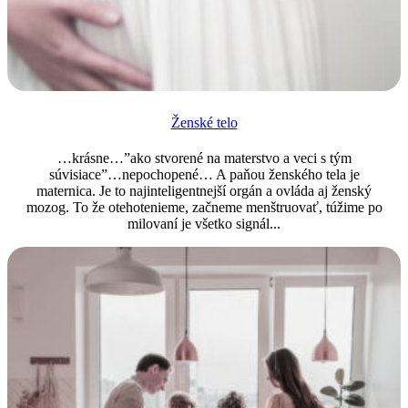
Ženské telo
…krásne…”ako stvorené na materstvo a veci s tým
súvisiace”…nepochopené… A paňou ženského tela je
maternica. Je to najinteligentnejší orgán a ovláda aj ženský
mozog. To že otehotenieme, začneme menštruovať, túžime po
milovaní je všetko signál...