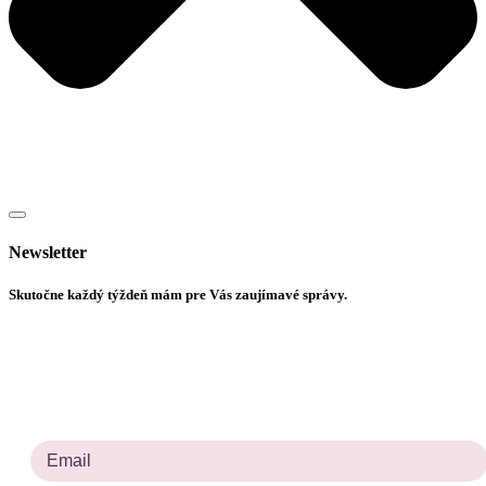
Newsletter
Skutočne každý týždeň mám pre Vás zaujímavé správy.
Prihlásiť sa na odber noviniek
Prosím zadajte platnú e-mailovú adresu.