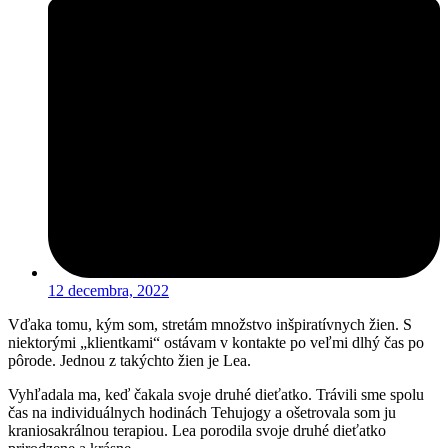
12 decembra, 2022
Vďaka tomu, kým som, stretám množstvo inšpiratívnych žien. S
niektorými „klientkami“ ostávam v kontakte po veľmi dlhý čas po
pôrode. Jednou z takýchto žien je Lea.
Vyhľadala ma, keď čakala svoje druhé dieťatko. Trávili sme spolu
čas na individuálnych hodinách Tehujogy a ošetrovala som ju
kraniosakrálnou terapiou. Lea porodila svoje druhé dieťatko