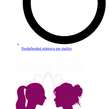
Predpôrodná príprava pre mužov