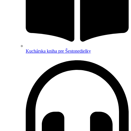
Kuchárska kniha pre Šestonedielky