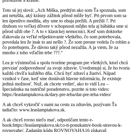
prirodzene a krásne.
Toto sú jej slová: „Ach Miška, predtým ako som Ťa spoznala, som
ani netušila, aký krásny zážitok pôrod môže byť. Pri prvom som sa
len úpenlivo modlila, aby sme to obaja prežili. A prežili ?. Pri
druhom vo veľkej dôvere v schopnosti môjho tela aj bábätka sme si
pôrod užili obe ?. A to v klasickej nemocnici. Keď som doktorke
ďakovala za veľké rešpektovanie všetkého, čo som potrebovala,
povedala len že inak to ani nešlo ?. Že som presne vedela čo robím a
čo potrebujem. Že dávno taký pôrod nezažila. A ja viem, že za
mnoho z toho vďačím tebe ???.“
Lea je výnimočná a spolu tvoríme program pre všetkých, ktorí chcú
prevziať zodpovednosť za svoje zdravie. Uvedomujú si, že ho tvoria
každú chvíľu každého dňa. Chcú byť zdraví a žiariví. Nápad
vznikol v čase, keď sme dostávali hlavne informáciu, že existuje
jediná možnosť. Nuž, ak chcete vedieť, ako to vidí Lea –
špecialistka na nutričné poradenstvo, pozrite si toto video:
https://leaslampiakova.sk/dary-pre-teba/dar-pre-teba-video/
A ak chceš vykročiť s nami na cestu za zdravím, pozývam Ťa
tadiaľto: www.leaslampiakova.sk.
A ak chceš rovno niečo mať, odporúčam tento e-
book:https://leaslampiakova.sk/co-ti-ponukam/e-book-stravou-k-
rovnovahe/. Zadaním kódu ROVNOVAHA16 získavaš