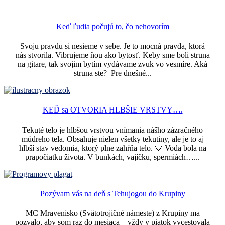
Keď ľudia počujú to, čo nehovorím
Svoju pravdu si nesieme v sebe. Je to mocná pravda, ktorá
nás stvorila. Vibrujeme ňou ako bytosť. Keby sme boli struna
na gitare, tak svojim bytím vydávame zvuk vo vesmíre. Aká
struna ste? Pre dnešné...
KEĎ sa OTVORIA HLBŠIE VRSTVY….
Tekuté telo je hlbšou vrstvou vnímania nášho zázračného
múdreho tela. Obsahuje nielen všetky tekutiny, ale je to aj
hlbší stav vedomia, ktorý plne zahŕňa telo. 💙 Voda bola na
prapočiatku života. V bunkách, vajíčku, spermiách…...
Pozývam vás na deň s Tehujogou do Krupiny
MC Mravenisko (Svätotrojičné námeste) z Krupiny ma
pozvalo, aby som raz do mesiaca – vždy v piatok vycestovala