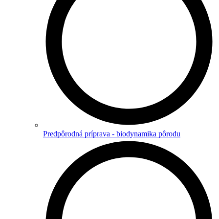
Predpôrodná príprava - biodynamika pôrodu