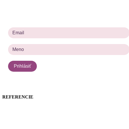
Prihlásiť sa na odber noviniek
Prosím zadajte platnú e-mailovú adresu.
REFERENCIE