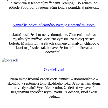
a zacvičila si tehotnnými ženami Tehujogu, so ženami po
pôrode Popôrodnú regeneračnú jogu a ponúkla aj priestor...
Najväčšia bolesť súčasného sveta je zlomené mužstvo
a skutočnosť, že si to neuvedomujeme. Zlomené mužstvo –
myslím tým mužov, ktorí “nevyrástli” zo svojej detskej
bolesti. Myslím tým všetkých zlomených malých chlapcov,
ktorí majú srdce tak boľavé, že im bráni milovať a
odovzdať...
O vzdelávaní
Naša mimoškolská vzdelávacia činnosť – domškoláctvo –
skončilo v septembri toho školského roku. A čo sa nám doma
odvtedy stalo? Vychádza z toho, že deti sú vystavené
negatívnym spoločenským javom. A dospelí, ktorí školu
vedú,...