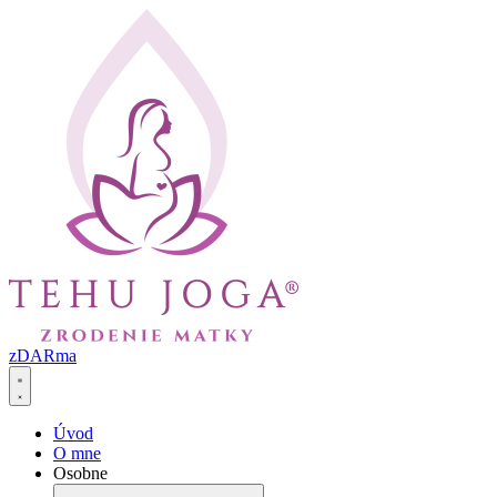
Preskočiť
na
obsah
zDARma
Úvod
O mne
Osobne