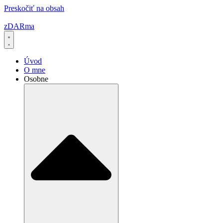
Preskočiť na obsah
zDARma
Úvod
O mne
Osobne