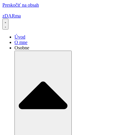
Preskočiť na obsah
zDARma
Úvod
O mne
Osobne