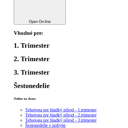
Open On-line
Vhodné pre:
1. Trimester
2. Trimester
3. Trimester
Šestonedelie
Online na doma
Tehujoga pre hladký pôrod - 1.trimester
Tehujoga pre hladký pôrod - 2.trimester
Tehujoga pre hladký pôrod - 3.trimester
Šestonedelie v pohybe