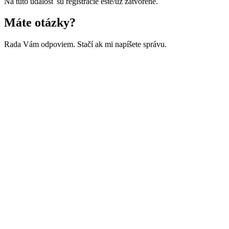
Na túto udalosť sú registrácie ešte/už zatvorené.
Máte otázky?
Rada Vám odpoviem. Stačí ak mi napíšete správu.