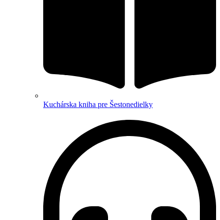
Kuchárska kniha pre Šestonedielky