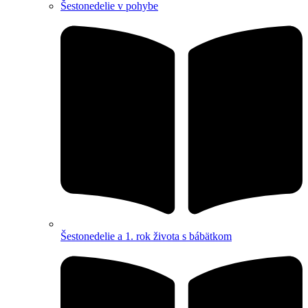
Šestonedelie v pohybe
Šestonedelie a 1. rok života s bábätkom