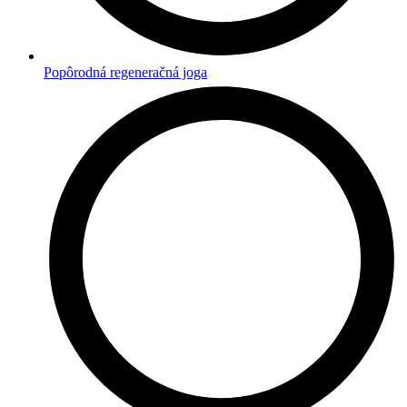
Popôrodná regeneračná joga