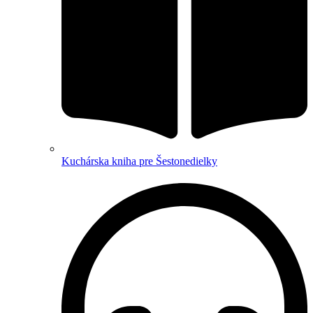
Kuchárska kniha pre Šestonedielky