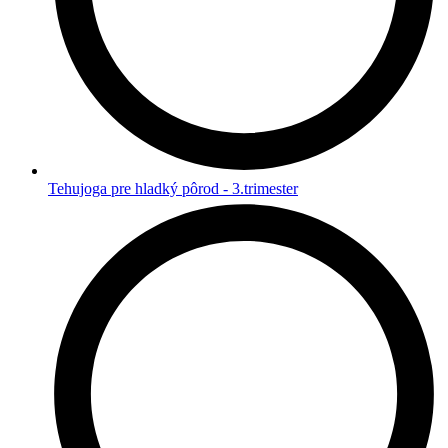
Tehujoga pre hladký pôrod - 3.trimester