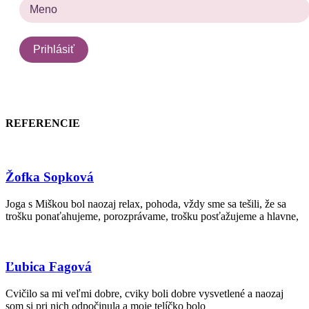
REFERENCIE
Žofka Sopková
Joga s Miškou bol naozaj relax, pohoda, vždy sme sa tešili, že sa
trošku ponaťahujeme, porozprávame, trošku posťažujeme a hlavne,
Ľubica Fagová
Cvičilo sa mi veľmi dobre, cviky boli dobre vysvetlené a naozaj
som si pri nich odpočinula a moje telíčko bolo