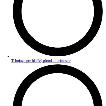
Tehujoga pre hladký pôrod - 1.trimester