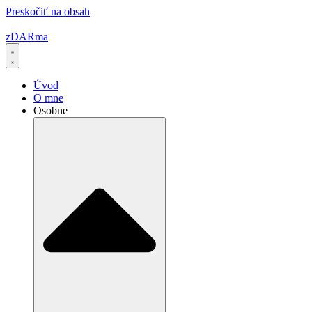
Preskočiť na obsah
zDARma
Úvod
O mne
Osobne