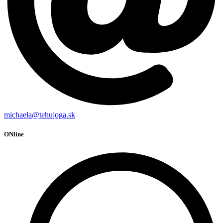
michaela@tehujoga.sk
ONline