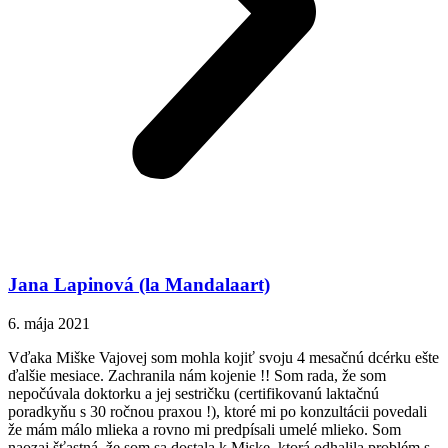
Jana Lapinová (la Mandalaart)
6. mája 2021
Vďaka Miške Vajovej som mohla kojiť svoju 4 mesačnú dcérku ešte
ďalšie mesiace. Zachranila nám kojenie !! Som rada, že som
nepočúvala doktorku a jej sestričku (certifikovanú laktačnú
poradkyňu s 30 ročnou praxou !), ktoré mi po konzultácii povedali
že mám málo mlieka a rovno mi predpísali umelé mlieko. Som
naozaj šťastná, že som sa dostala k Miske, ktorá odhalila problém s