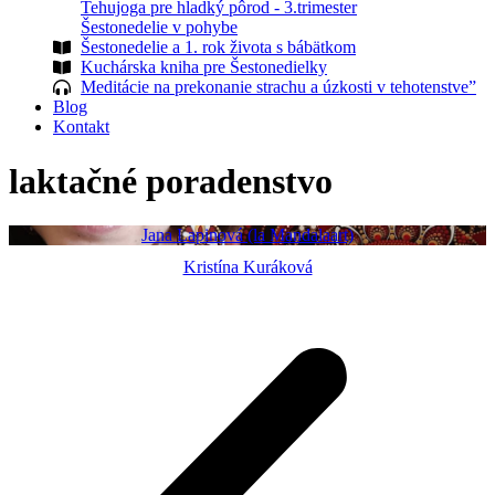
Tehujoga pre hladký pôrod - 3.trimester
Šestonedelie v pohybe
Šestonedelie a 1. rok života s bábätkom
Kuchárska kniha pre Šestonedielky
Meditácie na prekonanie strachu a úzkosti v tehotenstve”
Blog
Kontakt
laktačné poradenstvo
Jana Lapinová (la Mandalaart)
Kristína Kuráková