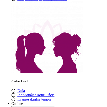
Osobne 1 na 1
Dula
Individuálne konzultácie
Kraniosakrálna terapia
On-line