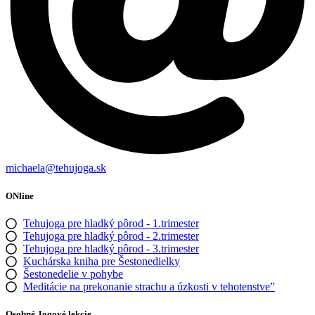
michaela@tehujoga.sk
ONline
Tehujoga pre hladký pôrod - 1.trimester
Tehujoga pre hladký pôrod - 2.trimester
Tehujoga pre hladký pôrod - 3.trimester
Kuchárska kniha pre Šestonedielky
Šestonedelie v pohybe
Meditácie na prekonanie strachu a úzkosti v tehotenstve”
Osobné Jogové lekcie