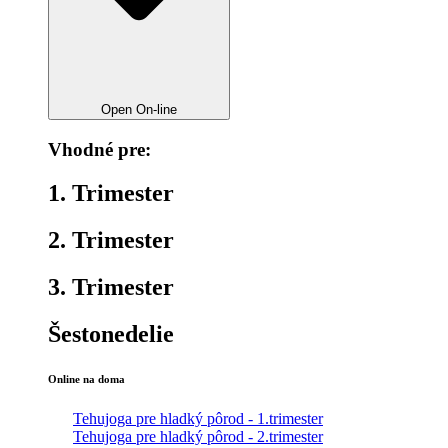
Open On-line
Vhodné pre:
1. Trimester
2. Trimester
3. Trimester
Šestonedelie
Online na doma
Tehujoga pre hladký pôrod - 1.trimester
Tehujoga pre hladký pôrod - 2.trimester