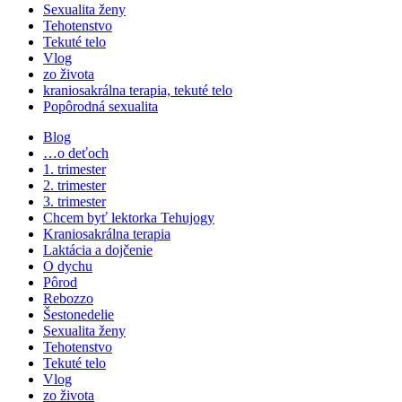
Sexualita ženy
Tehotenstvo
Tekuté telo
Vlog
zo života
kraniosakrálna terapia, tekuté telo
Popôrodná sexualita
Blog
…o deťoch
1. trimester
2. trimester
3. trimester
Chcem byť lektorka Tehujogy
Kraniosakrálna terapia
Laktácia a dojčenie
O dychu
Pôrod
Rebozzo
Šestonedelie
Sexualita ženy
Tehotenstvo
Tekuté telo
Vlog
zo života