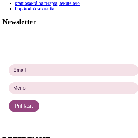
kraniosakrálna terapia, tekuté telo
Popôrodná sexualita
Newsletter
Prihlásiť sa na odber noviniek
Prosím zadajte platnú e-mailovú adresu.