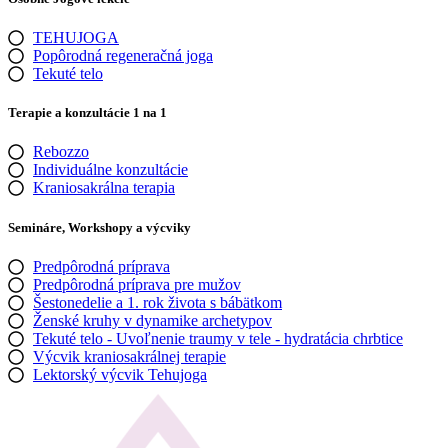
TEHUJOGA
Popôrodná regeneračná joga
Tekuté telo
Terapie a konzultácie 1 na 1
Rebozzo
Individuálne konzultácie
Kraniosakrálna terapia
Semináre, Workshopy a výcviky
Predpôrodná príprava
Predpôrodná príprava pre mužov
Šestonedelie a 1. rok života s bábätkom
Ženské kruhy v dynamike archetypov
Tekuté telo - Uvoľnenie traumy v tele - hydratácia chrbtice
Výcvik kraniosakrálnej terapie
Lektorský výcvik Tehujoga