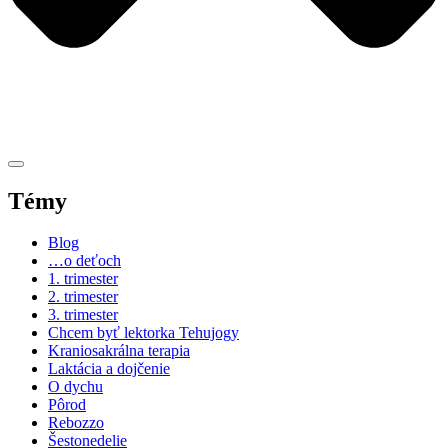
Témy
Blog
…o deťoch
1. trimester
2. trimester
3. trimester
Chcem byť lektorka Tehujogy
Kraniosakrálna terapia
Laktácia a dojčenie
O dychu
Pôrod
Rebozzo
Šestonedelie