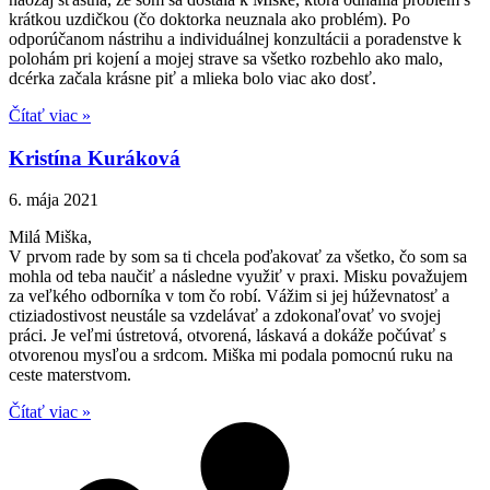
krátkou uzdičkou (čo doktorka neuznala ako problém). Po
odporúčanom nástrihu a individuálnej konzultácii a poradenstve k
polohám pri kojení a mojej strave sa všetko rozbehlo ako malo,
dcérka začala krásne piť a mlieka bolo viac ako dosť.
Čítať viac »
Kristína Kuráková
6. mája 2021
Milá Miška,
V prvom rade by som sa ti chcela poďakovať za všetko, čo som sa
mohla od teba naučiť a následne využiť v praxi. Misku považujem
za veľkého odborníka v tom čo robí. Vážim si jej húževnatosť a
ctiziadostivost neustále sa vzdelávať a zdokonaľovať vo svojej
práci. Je veľmi ústretová, otvorená, láskavá a dokáže počúvať s
otvorenou mysľou a srdcom. Miška mi podala pomocnú ruku na
ceste materstvom.
Čítať viac »