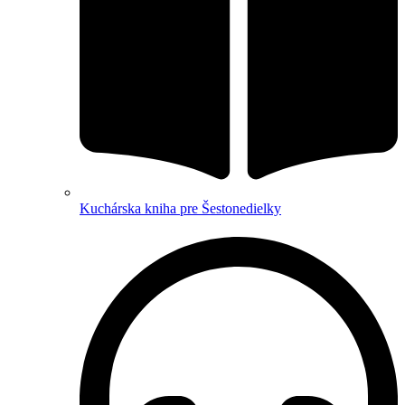
Kuchárska kniha pre Šestonedielky