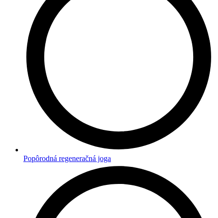
Popôrodná regeneračná joga