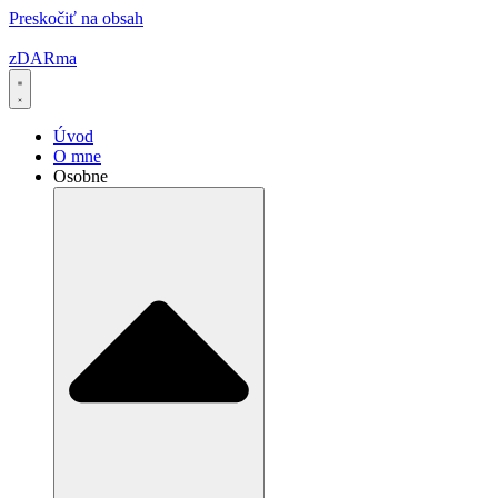
Preskočiť na obsah
zDARma
Úvod
O mne
Osobne