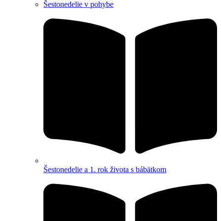
Šestonedelie v pohybe
Šestonedelie a 1. rok života s bábätkom