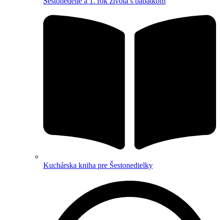
Šestonedelie a 1. rok života s bábätkom
Kuchárska kniha pre Šestonedielky