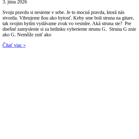
3. júna 2026
Svoju pravdu si nesieme v sebe. Je to mocná pravda, ktorá nás
stvorila. Vibrujeme ňou ako bytosť. Keby sme boli struna na gitare,
tak svojim bytím vydávame zvuk vo vesmíre. Aká struna ste? Pre
dnešné zamyslenie si za hrdinku vyberieme strunu G. Struna G znie
ako G. Nemôže zniť ako
Čítať viac »