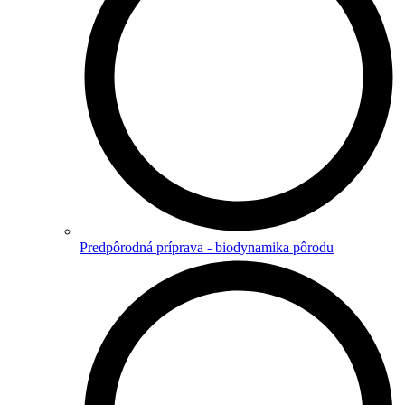
Predpôrodná príprava - biodynamika pôrodu