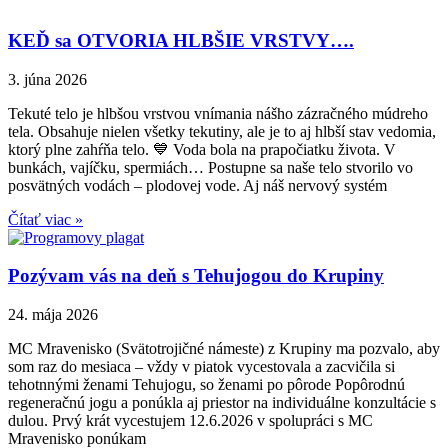
KEĎ sa OTVORIA HLBŠIE VRSTVY….
3. júna 2026
Tekuté telo je hlbšou vrstvou vnímania nášho zázračného múdreho
tela. Obsahuje nielen všetky tekutiny, ale je to aj hlbší stav vedomia,
ktorý plne zahŕňa telo. 💙 Voda bola na prapočiatku života. V
bunkách, vajíčku, spermiách… Postupne sa naše telo stvorilo vo
posvätných vodách – plodovej vode. Aj náš nervový systém
Čítať viac »
Pozývam vás na deň s Tehujogou do Krupiny
24. mája 2026
MC Mravenisko (Svätotrojičné námeste) z Krupiny ma pozvalo, aby
som raz do mesiaca – vždy v piatok vycestovala a zacvičila si
tehotnnými ženami Tehujogu, so ženami po pôrode Popôrodnú
regeneračnú jogu a ponúkla aj priestor na individuálne konzultácie s
dulou. Prvý krát vycestujem 12.6.2026 v spolupráci s MC
Mravenisko ponúkam