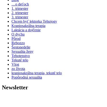
…o deťoch
1. trimester
2. trimester
3. trimester
Chcem byť lektorka Tehujogy
Kraniosakrálna terapia
Laktácia a dojčenie
O dychu
Pôrod
Rebozzo
Šestonedelie
Sexualita ženy
Tehotenstvo
Tekuté telo
Vlog
zo života
kraniosakrálna terapia, tekuté telo
Popôrodná sexualita
Newsletter
Prihlásiť sa na odber noviniek