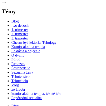
Témy
Blog
…o deťoch
1. trimester
2. trimester
3. trimester
Chcem byť lektorka Tehujogy
Kraniosakrálna terapia
Laktácia a dojčenie
O dychu
Pôrod
Rebozzo
Šestonedelie
Sexualita ženy
Tehotenstvo
Tekuté telo
Vlog
zo života
kraniosakrálna terapia, tekuté telo
Popôrodná sexualita
Blog