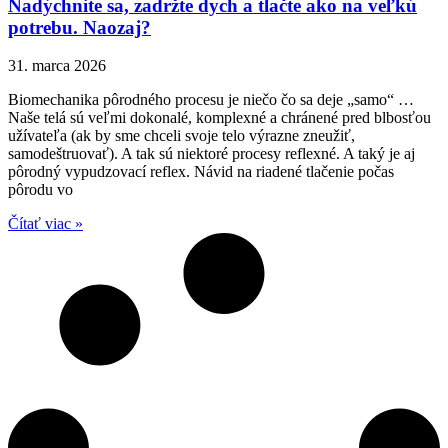
Nadýchnite sa, zadržte dych a tlačte ako na veľkú
potrebu. Naozaj?
31. marca 2026
Biomechanika pôrodného procesu je niečo čo sa deje „samo“ …
Naše telá sú veľmi dokonalé, komplexné a chránené pred blbosťou
užívateľa (ak by sme chceli svoje telo výrazne zneužiť,
samodeštruovať). A tak sú niektoré procesy reflexné. A taký je aj
pôrodný vypudzovací reflex. Návid na riadené tlačenie počas
pôrodu vo
Čítať viac »