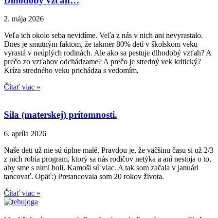
Dlhodobý vzťah…
2. mája 2026
Veľa ich okolo seba nevidíme. Veľa z nás v nich ani nevyrastalo.
Dnes je smutným faktom, že takmer 80% detí v školskom veku
vyrastá v neúplých rodinách. Ale ako sa pestuje dlhodobý vzťah? A
prečo zo vzťahov odchádzame? A prečo je stredný vek kritický?
Kríza stredného veku prichádza s vedomím,
Čítať viac »
Sila (materskej) prítomnosti.
6. apríla 2026
Naše deti už nie sú úplne malé. Pravdou je, že väčšinu času si už 2/3
z nich robia program, ktorý sa nás rodičov netýka a ani nestoja o to,
aby sme s nimi boli. Kamoši sú viac. A tak som začala v januári
tancovať. Opäť:) Pretancovala som 20 rokov života.
Čítať viac »