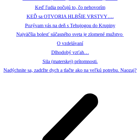
Keď ľudia počujú to, čo nehovorím
KEĎ sa OTVORIA HLBŠIE VRSTVY….
Pozývam vás na deň s Tehujogou do Krupiny
Najväčšia bolesť súčasného sveta je zlomené mužstvo
O vzdelávaní
Dlhodobý vzťah…
Sila (materskej) prítomnosti.
Nadýchnite sa, zadržte dych a tlačte ako na veľkú potrebu. Naozaj?