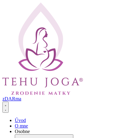
Preskočiť
na
obsah
zDARma
Úvod
O mne
Osobne