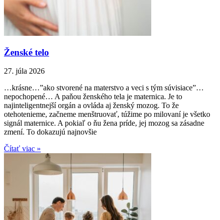
Ženské telo
27. júla 2026
…krásne…”ako stvorené na materstvo a veci s tým súvisiace”…
nepochopené… A paňou ženského tela je maternica. Je to
najinteligentnejší orgán a ovláda aj ženský mozog. To že
otehotenieme, začneme menštruovať, túžime po milovaní je všetko
signál maternice. A pokiaľ o ňu žena príde, jej mozog sa zásadne
zmení. To dokazujú najnovšie
Čítať viac »