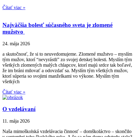
Čítať viac »
Najväčšia bolesť súčasného sveta je zlomené
mužstvo
24. mája 2026
a skutočnosť, že si to neuvedomujeme. Zlomené mužstvo – myslím
tým mužov, ktorí “nevyrástli” zo svojej detskej bolesti. Myslím tým
všetkých zlomených malých chlapcov, ktorí majú srdce tak boľavé,
že im bráni milovať a odovzdať sa. Myslím tým všetkých mužov,
ktorí súperia so svojimi manželkami vo výkone. Myslím tým
všetkých
Čítať viac »
O vzdelávaní
11. mája 2026
Naša mimoškolská vzdelávacia činnosť – domškoláctvo – skončilo
v septembri toho školského roku. A čo sa nám doma odvtedy stalo?