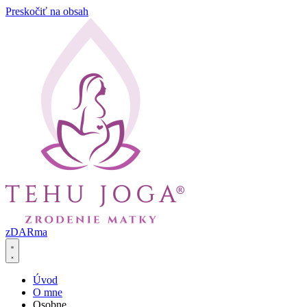
Preskočiť na obsah
zDARma
Úvod
O mne
Osobne