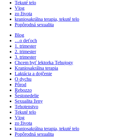
Tekuté telo
Vlog
zo života
kraniosakrálna terapia, tekuté telo
Popôrodná sexualita
Blog
…o deťoch
1. trimester
2. trimester
3. trimester
Chcem byť lektorka Tehujogy
Kraniosakrálna terapia
Laktácia a dojčenie
O dychu
Pôrod
Rebozzo
Šestonedelie
Sexualita ženy
Tehotenstvo
Tekuté telo
Vlog
zo života
kraniosakrálna terapia, tekuté telo
Popôrodná sexualita