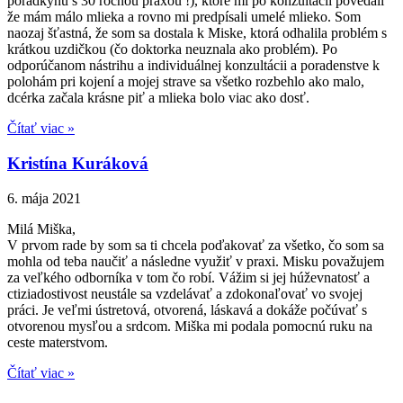
poradkyňu s 30 ročnou praxou !), ktoré mi po konzultácii povedali
že mám málo mlieka a rovno mi predpísali umelé mlieko. Som
naozaj šťastná, že som sa dostala k Miske, ktorá odhalila problém s
krátkou uzdičkou (čo doktorka neuznala ako problém). Po
odporúčanom nástrihu a individuálnej konzultácii a poradenstve k
polohám pri kojení a mojej strave sa všetko rozbehlo ako malo,
dcérka začala krásne piť a mlieka bolo viac ako dosť.
Čítať viac »
Kristína Kuráková
6. mája 2021
Milá Miška,
V prvom rade by som sa ti chcela poďakovať za všetko, čo som sa
mohla od teba naučiť a následne využiť v praxi. Misku považujem
za veľkého odborníka v tom čo robí. Vážim si jej húževnatosť a
ctiziadostivost neustále sa vzdelávať a zdokonaľovať vo svojej
práci. Je veľmi ústretová, otvorená, láskavá a dokáže počúvať s
otvorenou mysľou a srdcom. Miška mi podala pomocnú ruku na
ceste materstvom.
Čítať viac »