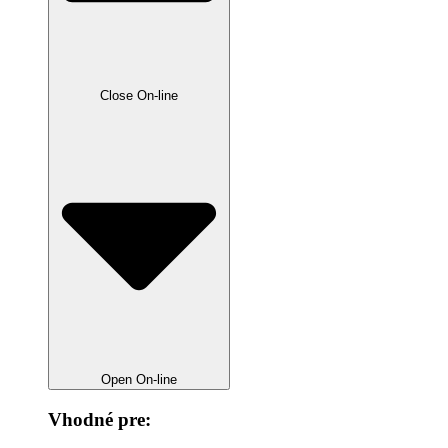
Close On-line
Open On-line
Vhodné pre: