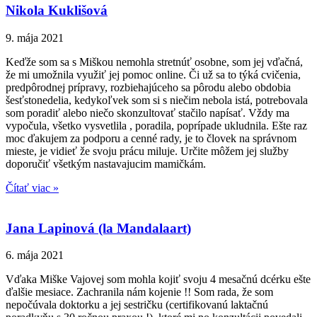
Nikola Kuklišová
9. mája 2021
Keďže som sa s Miškou nemohla stretnúť osobne, som jej vďačná,
že mi umožnila využiť jej pomoc online. Či už sa to týká cvičenia,
predpôrodnej prípravy, rozbiehajúceho sa pôrodu alebo obdobia
šesťstonedelia, kedykoľvek som si s niečim nebola istá, potrebovala
som poradiť alebo niečo skonzultovať stačilo napísať. Vždy ma
vypočula, všetko vysvetlila , poradila, poprípade ukludnila. Ešte raz
moc ďakujem za podporu a cenné rady, je to človek na správnom
mieste, je vidieť že svoju prácu miluje. Určite môžem jej služby
doporučiť všetkým nastavajucim mamičkám.
Čítať viac »
Jana Lapinová (la Mandalaart)
6. mája 2021
Vďaka Miške Vajovej som mohla kojiť svoju 4 mesačnú dcérku ešte
ďalšie mesiace. Zachranila nám kojenie !! Som rada, že som
nepočúvala doktorku a jej sestričku (certifikovanú laktačnú