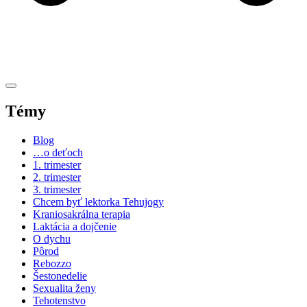
Témy
Blog
…o deťoch
1. trimester
2. trimester
3. trimester
Chcem byť lektorka Tehujogy
Kraniosakrálna terapia
Laktácia a dojčenie
O dychu
Pôrod
Rebozzo
Šestonedelie
Sexualita ženy
Tehotenstvo