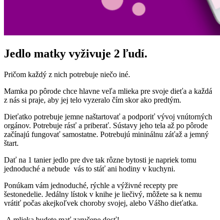
Jedlo matky vyživuje 2 ľudí.
Pričom každý z nich potrebuje niečo iné.
Mamka po pôrode chce hlavne veľa mlieka pre svoje dieťa a každá
z nás si praje, aby jej telo vyzeralo čím skor ako predtým.
Dieťatko potrebuje jemne naštartovať a podporiť vývoj vnútorných
orgánov. Potrebuje rásť a priberať. Sústavy jeho tela až po pôrode
začínajú fungovať samostatne. Potrebujú mininálnu záťaž a jemný
štart.
Dať na 1 tanier jedlo pre dve tak rôzne bytosti je napriek tomu
jednoduché a nebude vás to stáť ani hodiny v kuchyni.
Ponúkam vám jednoduché, rýchle a výživné recepty pre
šestonedelie. Jedálny lístok v knihe je liečivý, môžete sa k nemu
vrátiť počas akejkoľvek choroby svojej, alebo Vášho dieťatka.
A mlieka budete mať zaručene dosť!