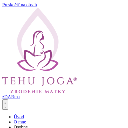
Preskočiť na obsah
zDARma
Úvod
O mne
Osobne