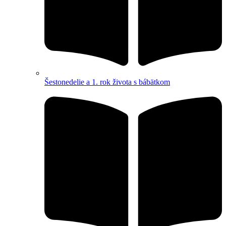
Šestonedelie a 1. rok života s bábätkom