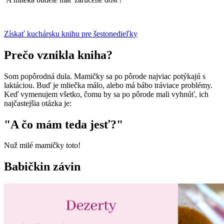
Získať kuchársku knihu pre šestonedieľky
Prečo vznikla kniha?
Som popôrodná dula. Mamičky sa po pôrode najviac potýkajú s
laktáciou. Buď je mliečka málo, alebo má bábo tráviace problémy.
Keď vymenujem všetko, čomu by sa po pôrode mali vyhnúť, ich
najčastejšia otázka je:
"A čo mám teda jesť?"
Nuž milé mamičky toto!
Babičkin závin