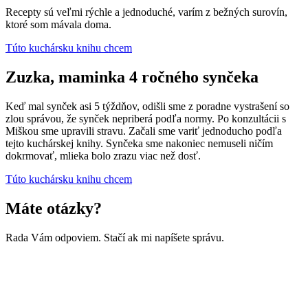
Recepty sú veľmi rýchle a jednoduché, varím z bežných surovín,
ktoré som mávala doma.
Túto kuchársku knihu chcem
Zuzka, maminka 4 ročného synčeka
Keď mal synček asi 5 týždňov, odišli sme z poradne vystrašení so
zlou správou, že synček nepriberá podľa normy. Po konzultácii s
Miškou sme upravili stravu. Začali sme variť jednoducho podľa
tejto kuchárskej knihy. Synčeka sme nakoniec nemuseli ničím
dokrmovať, mlieka bolo zrazu viac než dosť.
Túto kuchársku knihu chcem
Máte otázky?
Rada Vám odpoviem. Stačí ak mi napíšete správu.