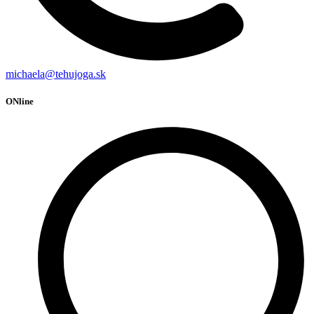
michaela@tehujoga.sk
ONline