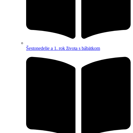
Šestonedelie a 1. rok života s bábätkom