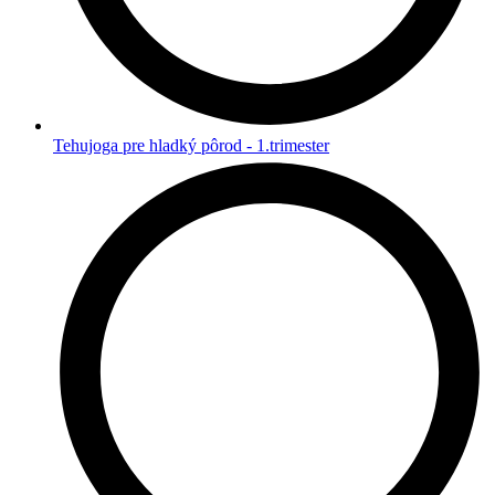
Tehujoga pre hladký pôrod - 1.trimester