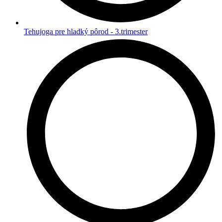
Tehujoga pre hladký pôrod - 3.trimester