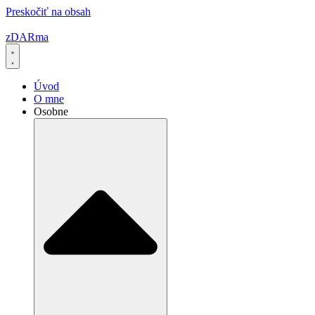
Preskočiť na obsah
zDARma
Úvod
O mne
Osobne