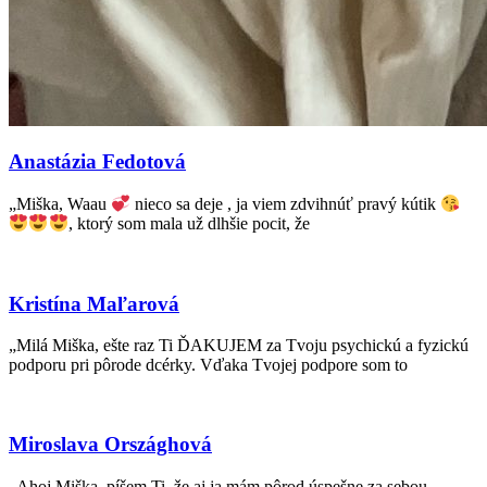
Anastázia Fedotová
„Miška, Waau
nieco sa deje , ja viem zdvihnúť pravý kútik
, ktorý som mala už dlhšie pocit, že
Kristína Maľarová
„Milá Miška, ešte raz Ti ĎAKUJEM za Tvoju psychickú a fyzickú
podporu pri pôrode dcérky. Vďaka Tvojej podpore som to
Miroslava Országhová
„Ahoj Miška, píšem Ti, že aj ja mám pôrod úspešne za sebou.