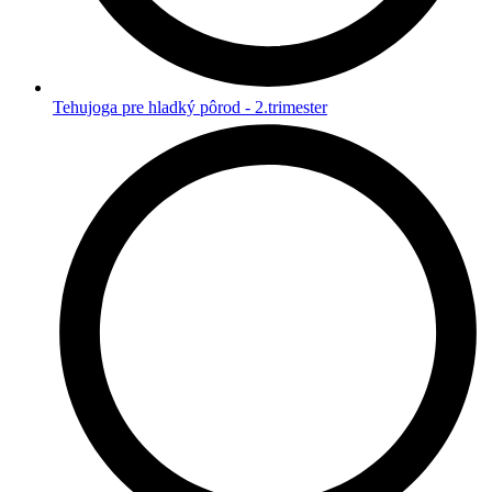
Tehujoga pre hladký pôrod - 2.trimester