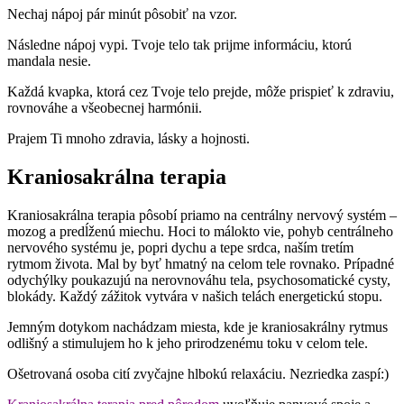
Nechaj nápoj pár minút pôsobiť na vzor.
Následne nápoj vypi. Tvoje telo tak prijme informáciu, ktorú
mandala nesie.
Každá kvapka, ktorá cez Tvoje telo prejde, môže prispieť k zdraviu,
rovnováhe a všeobecnej harmónii.
Prajem Ti mnoho zdravia, lásky a hojnosti.
Kraniosakrálna terapia
Kraniosakrálna terapia pôsobí priamo na centrálny nervový systém –
mozog a predĺženú miechu. Hoci to málokto vie, pohyb centrálneho
nervového systému je, popri dychu a tepe srdca, naším tretím
rytmom života. Mal by byť hmatný na celom tele rovnako. Prípadné
odychýlky poukazujú na nerovnováhu tela, psychosomatické cysty,
blokády. Každý zážitok vytvára v našich telách energetickú stopu.
Jemným dotykom nachádzam miesta, kde je kraniosakrálny rytmus
odlišný a stimulujem ho k jeho prirodzenému toku v celom tele.
Ošetrovaná osoba cití zvyčajne hlbokú relaxáciu. Nezriedka zaspí:)