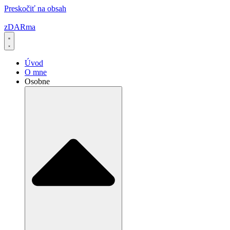
Preskočiť na obsah
zDARma
Úvod
O mne
Osobne