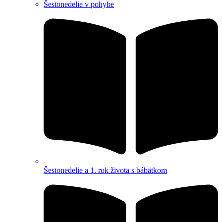
Šestonedelie v pohybe
Šestonedelie a 1. rok života s bábätkom