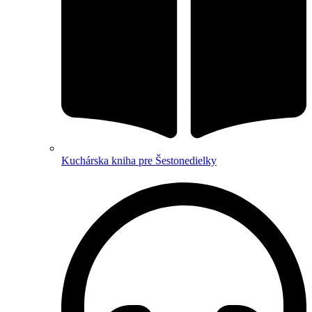
Kuchárska kniha pre Šestonedielky