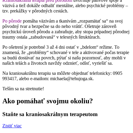
Kraniosakrálna terapia pred pôrodom
uvoľňuje panvové spoje a
väzivá a tiež dokáže odhaliť mentálne, alebo psychické problémy –
tzv. prekážky v pôrodných cestách.
Po pôrode
pomáha väzivám a tkanivám „rozpamätať sa“ na svoj
pôvodný tvar a bezpečne sa do neho vrátiť. Ošetruje zároveň
psychickú úroveň pôrodu a zabraňuje, aby stopa prípadnej pôrodnej
traumy ostala „zabudovaná“ v telesných štruktúrach.
Po ošetrení je potrebné 3 až 4 dni ostať v „bdelom“ režime. To
znamená, že „problémy“ schované v tele a aktivované počas terapie
sa budú dostávať na povrch, pýtať si našu pozornosť, aby mohli v
našich telách a životoch navždy odznieť, odísť, vyriešiť sa.
Na kraniosakrálnu terapiu sa môžete objednať telefonicky: 0905
993417, alebo e-mailom: michaela@tehujoga.sk.
Teším sa na stretnutie!
Ako pomáhať svojmu okoliu?
Staňte sa kraniosakrálnym terapeutom
Zistiť viac