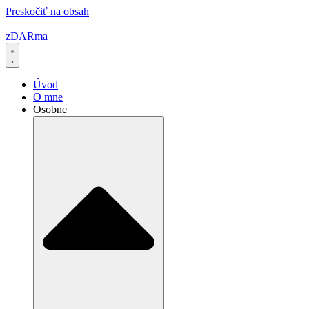
Preskočiť na obsah
zDARma
Úvod
O mne
Osobne