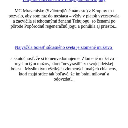
MC Mravenisko (Svätotrojičné námeste) z Krupiny ma
pozvalo, aby som raz do mesiaca – vždy v piatok vycestovala
a zacvičila si tehotnnými ženami Tehujogu, so ženami po
pôrode Popôrodnú regeneračnú jogu a ponúkla aj priestor...
Najväčšia bolesť súčasného sveta je zlomené mužstvo
a skutočnosť, že si to neuvedomujeme. Zlomené mužstvo –
myslím tým mužov, ktorí “nevyrástli” zo svojej detskej
bolesti. Myslím tým všetkých zlomených malých chlapcov,
ktorí majú srdce tak boľavé, že im bráni milovať a
odovzdať...