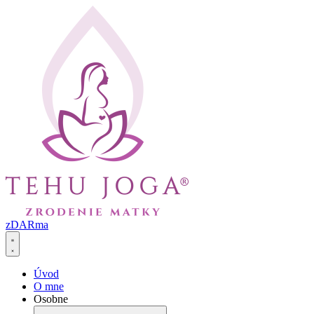
Preskočiť
na
obsah
zDARma
Úvod
O mne
Osobne