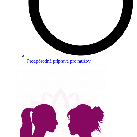
Predpôrodná príprava pre mužov