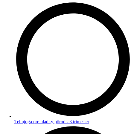
Tehujoga pre hladký pôrod - 3.trimester