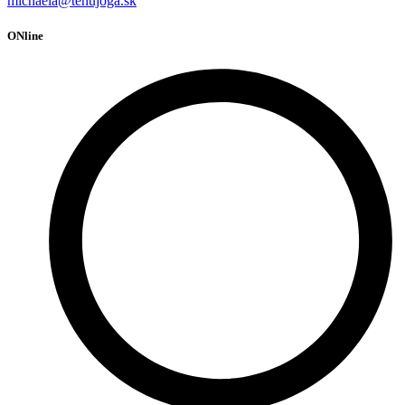
michaela@tehujoga.sk
ONline