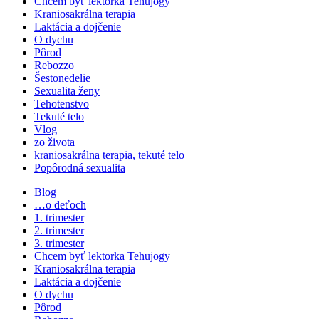
Chcem byť lektorka Tehujogy
Kraniosakrálna terapia
Laktácia a dojčenie
O dychu
Pôrod
Rebozzo
Šestonedelie
Sexualita ženy
Tehotenstvo
Tekuté telo
Vlog
zo života
kraniosakrálna terapia, tekuté telo
Popôrodná sexualita
Blog
…o deťoch
1. trimester
2. trimester
3. trimester
Chcem byť lektorka Tehujogy
Kraniosakrálna terapia
Laktácia a dojčenie
O dychu
Pôrod