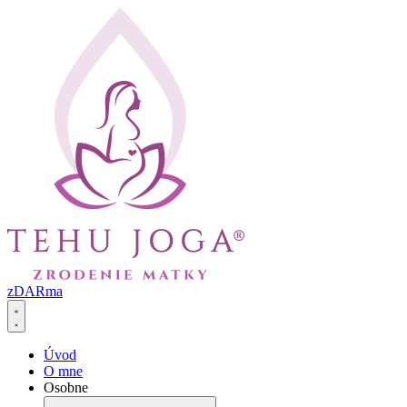
Preskočiť
na
obsah
zDARma
Úvod
O mne
Osobne