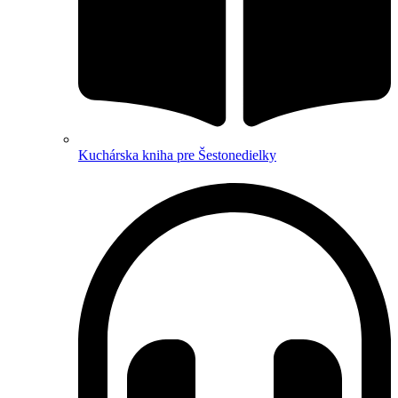
Kuchárska kniha pre Šestonedielky