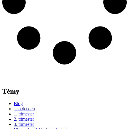
Témy
Blog
…o deťoch
1. trimester
2. trimester
3. trimester