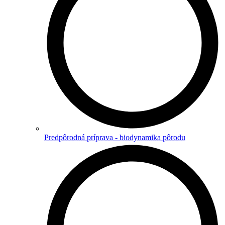
Predpôrodná príprava - biodynamika pôrodu