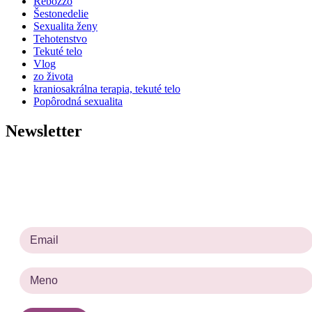
Rebozzo
Šestonedelie
Sexualita ženy
Tehotenstvo
Tekuté telo
Vlog
zo života
kraniosakrálna terapia, tekuté telo
Popôrodná sexualita
Newsletter
Prihlásiť sa na odber noviniek
Prosím zadajte platnú e-mailovú adresu.