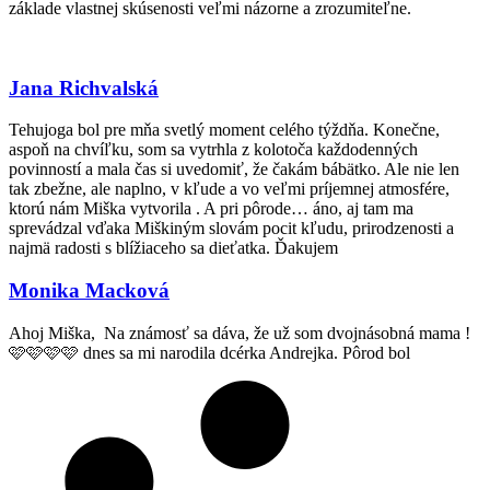
základe vlastnej skúsenosti veľmi názorne a zrozumiteľne.
Jana Richvalská
Tehujoga bol pre mňa svetlý moment celého týždňa. Konečne,
aspoň na chvíľku, som sa vytrhla z kolotoča každodenných
povinností a mala čas si uvedomiť, že čakám bábätko. Ale nie len
tak zbežne, ale naplno, v kľude a vo veľmi príjemnej atmosfére,
ktorú nám Miška vytvorila . A pri pôrode… áno, aj tam ma
sprevádzal vďaka Miškiným slovám pocit kľudu, prirodzenosti a
najmä radosti s blížiaceho sa dieťatka. Ďakujem
Monika Macková
Ahoj Miška, Na známosť sa dáva, že už som dvojnásobná mama !
🩷🩷🩷🩷 dnes sa mi narodila dcérka Andrejka. Pôrod bol