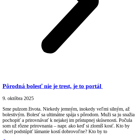
Pôrodná bolesť nie je trest, je to portál
9. októbra 2025
Sme pulzom života. Niekedy jemným, inokedy veľmi silným, až
bolestivým. Bolesť sa ultimátne spája s pôrodom. Muži sa ju snažia
pochopiť a prirovnávať k nejakej im prístupnej skúsenosti. Počula
som už rôzne prirovnania – napr. ako keď si zlomíš kosť. Kto by
chcel podstúpiť lámanie kostí dobrovoľne? Kto by to