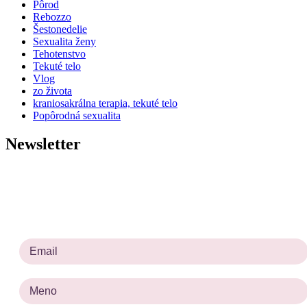
Pôrod
Rebozzo
Šestonedelie
Sexualita ženy
Tehotenstvo
Tekuté telo
Vlog
zo života
kraniosakrálna terapia, tekuté telo
Popôrodná sexualita
Newsletter
Prihlásiť sa na odber noviniek
Prosím zadajte platnú e-mailovú adresu.