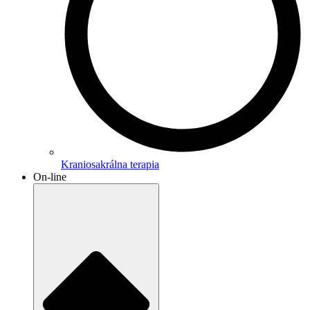
Kraniosakrálna terapia
On-line