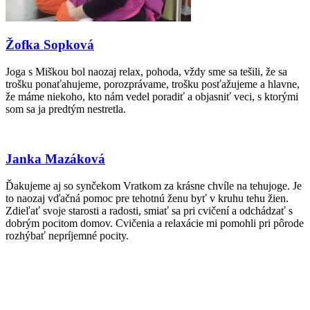
Žofka Sopková
Joga s Miškou bol naozaj relax, pohoda, vždy sme sa tešili, že sa
trošku ponaťahujeme, porozprávame, trošku posťažujeme a hlavne,
že máme niekoho, kto nám vedel poradiť a objasniť veci, s ktorými
som sa ja predtým nestretla.
Janka Mazáková
Ďakujeme aj so synčekom Vratkom za krásne chvíle na tehujoge. Je
to naozaj vďačná pomoc pre tehotnú ženu byť v kruhu tehu žien.
Zdieľať svoje starosti a radosti, smiať sa pri cvičení a odchádzať s
dobrým pocitom domov. Cvičenia a relaxácie mi pomohli pri pôrode
rozhýbať nepríjemné pocity.