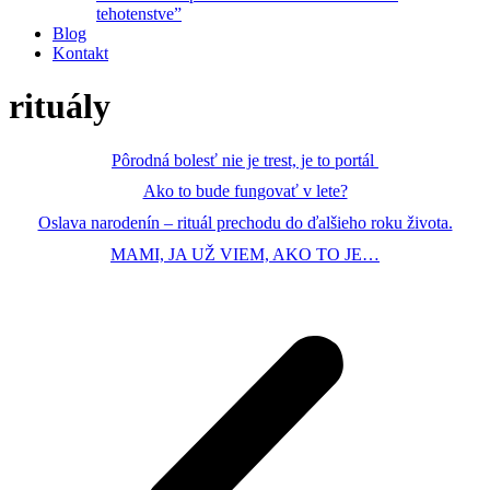
tehotenstve”
Blog
Kontakt
rituály
Pôrodná bolesť nie je trest, je to portál
Ako to bude fungovať v lete?
Oslava narodenín – rituál prechodu do ďalšieho roku života.
MAMI, JA UŽ VIEM, AKO TO JE…