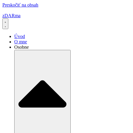
Preskočiť na obsah
zDARma
Úvod
O mne
Osobne