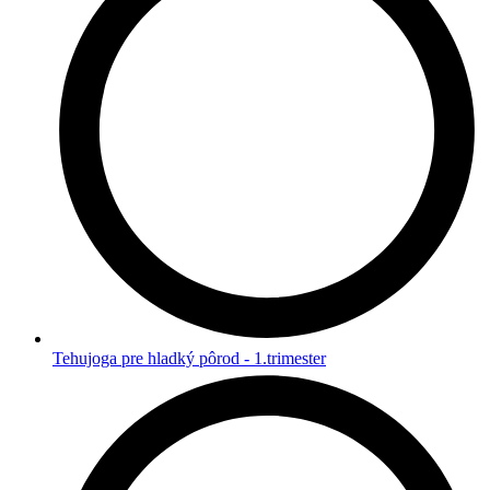
Tehujoga pre hladký pôrod - 1.trimester