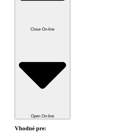
Close On-line
Open On-line
Vhodné pre: