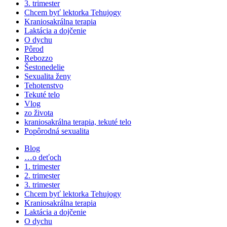
3. trimester
Chcem byť lektorka Tehujogy
Kraniosakrálna terapia
Laktácia a dojčenie
O dychu
Pôrod
Rebozzo
Šestonedelie
Sexualita ženy
Tehotenstvo
Tekuté telo
Vlog
zo života
kraniosakrálna terapia, tekuté telo
Popôrodná sexualita
Blog
…o deťoch
1. trimester
2. trimester
3. trimester
Chcem byť lektorka Tehujogy
Kraniosakrálna terapia
Laktácia a dojčenie
O dychu