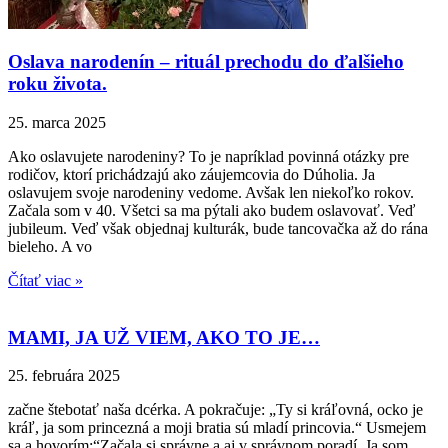
Oslava narodenín – rituál prechodu do ďalšieho
roku života.
25. marca 2025
Ako oslavujete narodeniny? To je napríklad povinná otázky pre
rodičov, ktorí prichádzajú ako záujemcovia do Dúholia. Ja
oslavujem svoje narodeniny vedome. Avšak len niekoľko rokov.
Začala som v 40. Všetci sa ma pýtali ako budem oslavovať. Veď
jubileum. Veď však objednaj kulturák, bude tancovačka až do rána
bieleho. A vo
Čítať viac »
MAMI, JA UŽ VIEM, AKO TO JE…
25. februára 2025
začne štebotať naša dcérka. A pokračuje: „Ty si kráľovná, ocko je
kráľ, ja som princezná a moji bratia sú mladí princovia.“ Usmejem
sa a hovorím:“Začala si správne a aj v správnom poradí. Ja som