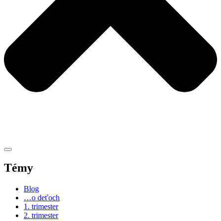
Témy
Blog
…o deťoch
1. trimester
2. trimester