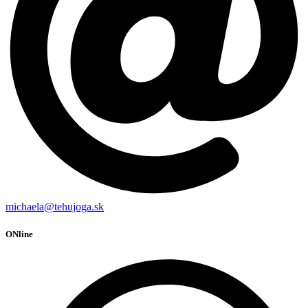
michaela@tehujoga.sk
ONline