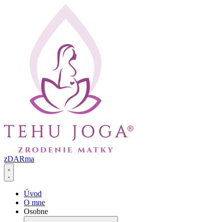
Preskočiť
na
obsah
zDARma
Úvod
O mne
Osobne